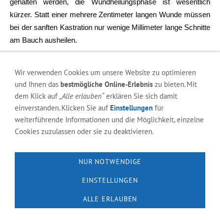
gehalten werden, die Wundheilungsphase ist wesentlich
kürzer. Statt einer mehrere Zentimeter langen Wunde müssen
bei der sanften Kastration nur wenige Millimeter lange Schnitte
am Bauch ausheilen.
Grundsätzlich werden bei der endoskopischen Kastration
abhängig von der angewandten Operationsmethode und
Wir verwenden Cookies um unsere Website zu optimieren
technischen Ausstattung des Operateurs entweder 3 oder 2
und Ihnen das
bestmögliche Online-Erlebnis
zu bieten. Mit
dem Klick auf
„Alle erlauben“
erklären Sie sich damit
Bauchzugänge benötigt.
einverstanden. Klicken Sie auf
Einstellungen
für
In unserer Praxis operieren wir mit modernsten
weiterführende Informationen und die Möglichkeit, einzelne
Endoskopie-Geräten schonend durch nur 2 kleine
Cookies zuzulassen oder sie zu deaktivieren.
Zugänge (Ports).
Natürlich wird für die Laparoskopie/endoskopische Kastration
NUR NOTWENDIGE
neben der Indikationsstellung eine Kurznarkose benötigt.
EINSTELLUNGEN
ALLE ERLAUBEN
Impressum
Datenschutzerklärung
Kontakt
Anfahrt
Cookies